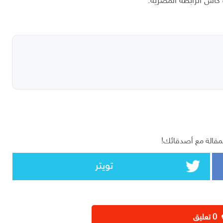
 كأس الرابطة المصرية.
مقالة مع أصدقائك!
تويتر
‫0 تعليق