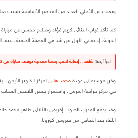
ويغيب عن الأهلي العديد من العناصر الأساسية بسبب مشاركة 9 لاعبين من الفريق في بطولة كأس أمم 
كما تأكد غياب الثنائي كريم فؤاد وصلاح محسن عن مباراة ا
الجونة، إذ يعاني الأول من شد في العضلة الخلفية، بينما 
اقرأ أيضا:
شاهد .. إصابة لاعب بعصا معدنية توقف مباراة في كأ
وقرر موسيماني عودة
محمد هاني
لمركز الظهير الأيمن، ب
في مركز حراسة المرمى، واستمرار بعض اللاعبين الشباب م
وقد يدفع المدرب الجنوب إفريقي بالثلاثي طاهر محمد ط
اللقاء بعد التعافي من فيروس كورونا.