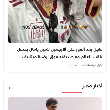
عاجل بعد الفوز على الارجنتين لامين يامال يحتفل
بلقب العالم مع صديقته فوق أرضية ميتلايف
أخبار الرياضة
•
منذ 3 أسابيع
أخبار مصر
←