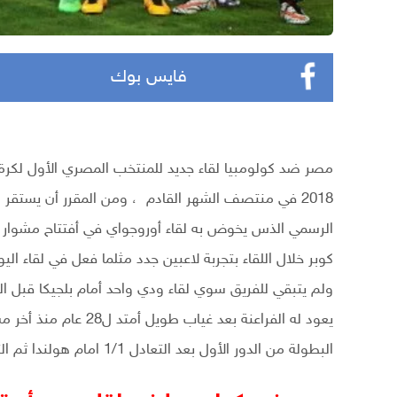
فايس بوك
مصر ضد كولومبيا لقاء جديد للمنتخب المصري الأول لكر
2018 في منتصف الشهر القادم ، ومن المقرر أن يستقر ا
كوبر خلال اللقاء بتجربة لاعبين جدد مثلما فعل في لقاء ا
ولم يتبقي للفريق سوي لقاء ودي واحد أمام بلجيكا قبل 
البطولة من الدور الأول بعد التعادل 1/1 امام هولندا ثم التعادل 0/0 أمام أيرلندا ثم الهزيمة امام أنجلترا 1/0 .