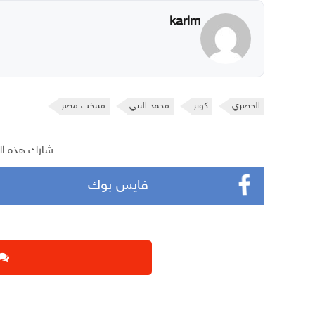
karim
الحضري
كوبر
محمد النني
منتخب مصر
شارك هذه ال
فايس بوك