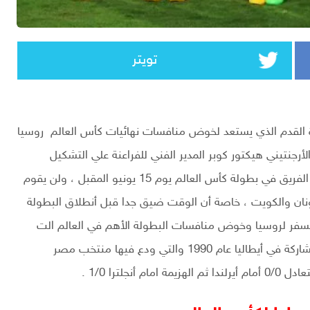
تويتر
ة القدم الذي يستعد لخوض منافسات نهائيات كأس العالم روسيا
لأرجنتيني هيكتور كوبر المدير الفني للفراعنة علي التشكيل
الرسمي الذس يخوض به لقاء أوروجواي في أفتتاح مشوار الفريق في بطولة كأس العالم يوم 15 يونيو المقبل ، ولن يقوم
ليونان والكويت ، خاصة أن الوقت ضيق جدا قبل أنطلاق البطولة
السفر لروسيا وخوض منافسات البطولة الأهم في العالم الت
يعود له الفراعنة بعد غياب طويل أمتد ل28 عام منذ أخر مشاركة في أيطاليا عام 1990 والتي ودع فيها منتخب مصر