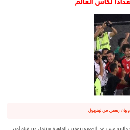
دادا لكأس العالم
وبيان رسمي من ليفربول
الربع مساء غدا الجمعة بتوقيت القاهرة وينتقل عبر قناة أون