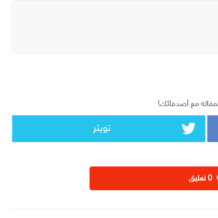
مقالة مع أصدقائك!
تويتر
‫0 تعليق