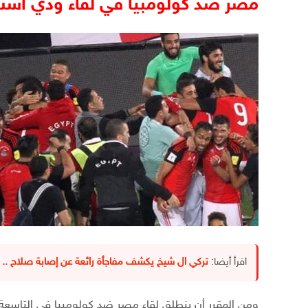
مصر ضد كولومبيا في لقاء ودي أستع
اقرأ أيضا:
تركي ال شيخ يكشف مفاجأة رائعة عن إصابة صلاح .. 
ومن المقرر أن ينطلق لقاء مصر ضد كولومبيا في التاسعة و