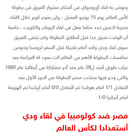
يخوض به لقاء أوروجواي في أفتتاح مشوار الفريق في بطولة
كأس العالم يوم 15 يونيو المقبل ، ولن يقوم كوبر خلال اللقاء
بتجربة لاعبين جدد مثلما فعل في لقاء اليونان والكويت ، خاصة
أن الوقت ضيق جدا قبل أنطلاق البطولة ولم يتبقي للفريق
سوي لقاء ودي واحد أمام بلجيكا قبل السفر لروسيا وخوض
منافسات البطولة الأهم في العالم الت يعود له الفراعنة بعد
غياب طويل أمتد ل28 عام منذ أخر مشاركة في أيطاليا عام 1990
والتي ودع فيها منتخب مصر البطولة من الدور الأول بعد
التعادل 1/1 امام هولندا ثم التعادل 0/0 أمام أيرلندا ثم الهزيمة
امام أنجلترا 1/0 .
مصر ضد كولومبيا في لقاء ودي
أستعدادا لكأس العالم