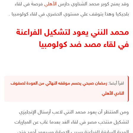
وقد يمنح كوبر محمد الشناوي حارس
الأهلي
فرصة في لقاء
بلجيكيا وهذا يتوقف علي مستوي الحضري في لقاء كولومبيا .
محمد النني يعود لتشكيل الفراعنة
في لقاء مصد ضد كولومبيا
اقرأ أيضا:
رمضان صبحي يحسم موقفه النهائي من العودة لصفوف
النادي الأهلي
ومن المنتظر أن يعود محمد النني لاعب أرسنال الإنجليزي
لتشكيل منتخب مصر في لقاء الغد بعدما غاب عن المباريات
الودية السابقة للفراعنة بسبب الإصابة وسيعود أحمد فتحي