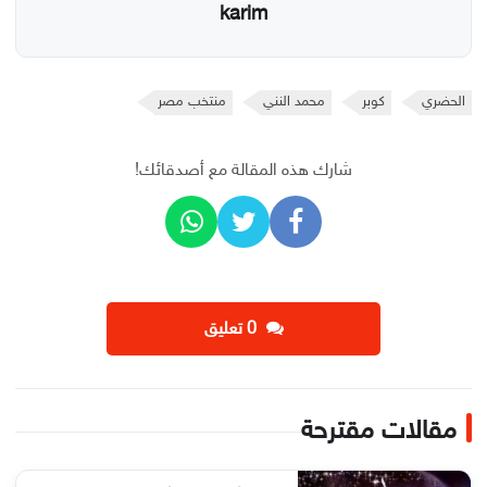
karim
الحضري
كوبر
محمد النني
منتخب مصر
شارك هذه المقالة مع أصدقائك!
‫0 تعليق
مقالات مقترحة