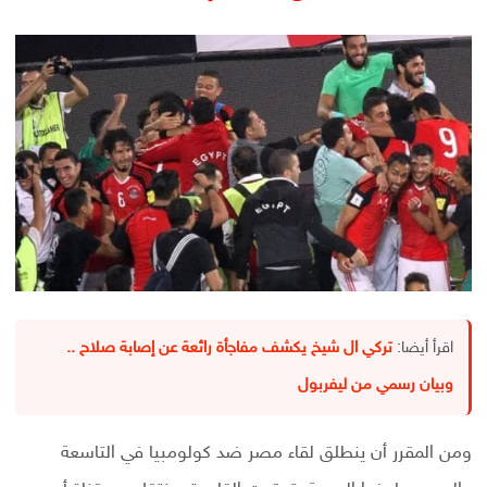
اقرأ أيضا:
تركي ال شيخ يكشف مفاجأة رائعة عن إصابة صلاح ..
وبيان رسمي من ليفربول
ومن المقرر أن ينطلق لقاء مصر ضد كولومبيا في التاسعة