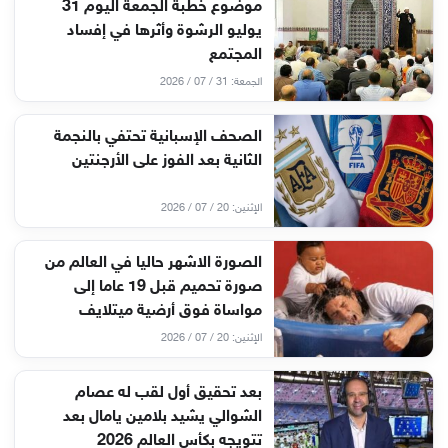
موضوع خطبة الجمعة اليوم 31
يوليو الرشوة وأثرها في إفساد
المجتمع
الجمعة: 31 / 07 / 2026
الصحف الإسبانية تحتفي بالنجمة
الثانية بعد الفوز على الأرجنتين
الإثنين: 20 / 07 / 2026
الصورة الاشهر حاليا في العالم من
صورة تحميم قبل 19 عاما إلى
مواساة فوق أرضية ميتلايف
الإثنين: 20 / 07 / 2026
بعد تحقيق أول لقب له عصام
الشوالي يشيد بلامين يامال بعد
تتويجه بكأس العالم 2026