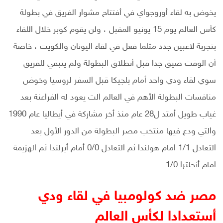
يخوض به لقاء أوروجواي في أفتتاح مشوار الفريق في بطولة
كأس العالم يوم 15 يونيو المقبل ، ولن يقوم كوبر خلال اللقاء
بتجربة لاعبين جدد مثلما فعل في لقاء اليونان والكويت ، خاصة
أن الوقت ضيق جدا قبل أنطلاق البطولة ولم يتبقي للفريق
سوي لقاء ودي واحد أمام بلجيكا قبل السفر لروسيا وخوض
منافسات البطولة الأهم في العالم الت يعود له الفراعنة بعد
غياب طويل أمتد ل28 عام منذ أخر مشاركة في أيطاليا عام 1990
والتي ودع فيها منتخب مصر البطولة من الدور الأول بعد
التعادل 1/1 امام هولندا ثم التعادل 0/0 أمام أيرلندا ثم الهزيمة
امام أنجلترا 1/0 .
مصر ضد كولومبيا في لقاء ودي
أستعدادا لكأس العالم