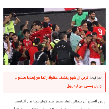
اقرأ أيضا:
تركي ال شيخ يكشف مفاجأة رائعة عن إصابة صلاح ..
وبيان رسمي من ليفربول
ومن المقرر أن ينطلق لقاء مصر ضد كولومبيا في التاسعة