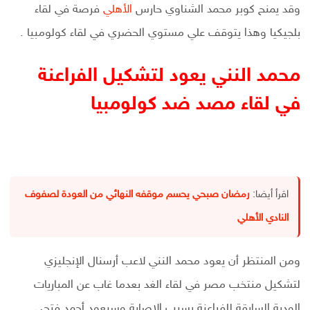
وقد يمنح كوبر محمد الشناوي حارس
الأهلي
فرصة في لقاء
بلجيكيا وهذا يتوقف علي مستوي الحضري في لقاء كولومبيا .
محمد النني يعود لتشكيل الفراعنة
في لقاء مصد ضد كولومبيا
اقرأ أيضا:
رمضان صبحي يحسم موقفه النهائي من العودة لصفوف
النادي الأهلي
ومن المنتظر أن يعود محمد النني لاعب أرسنال الإنجليزي
لتشكيل منتخب مصر في لقاء الغد بعدما غاب عن المباريات
الودية السابقة للفراعنة بسبب الإصابة وسيعود أحمد فتحي