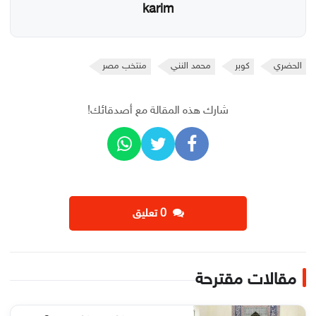
karim
الحضري
كوبر
محمد النني
منتخب مصر
شارك هذه المقالة مع أصدقائك!
‫0 تعليق
مقالات مقترحة