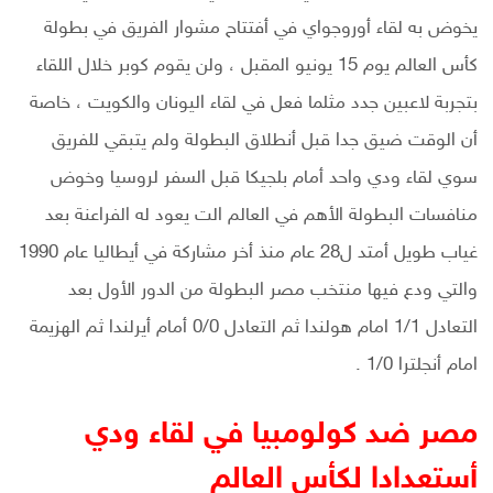
يخوض به لقاء أوروجواي في أفتتاح مشوار الفريق في بطولة
كأس العالم يوم 15 يونيو المقبل ، ولن يقوم كوبر خلال اللقاء
بتجربة لاعبين جدد مثلما فعل في لقاء اليونان والكويت ، خاصة
أن الوقت ضيق جدا قبل أنطلاق البطولة ولم يتبقي للفريق
سوي لقاء ودي واحد أمام بلجيكا قبل السفر لروسيا وخوض
منافسات البطولة الأهم في العالم الت يعود له الفراعنة بعد
غياب طويل أمتد ل28 عام منذ أخر مشاركة في أيطاليا عام 1990
والتي ودع فيها منتخب مصر البطولة من الدور الأول بعد
التعادل 1/1 امام هولندا ثم التعادل 0/0 أمام أيرلندا ثم الهزيمة
امام أنجلترا 1/0 .
مصر ضد كولومبيا في لقاء ودي
أستعدادا لكأس العالم