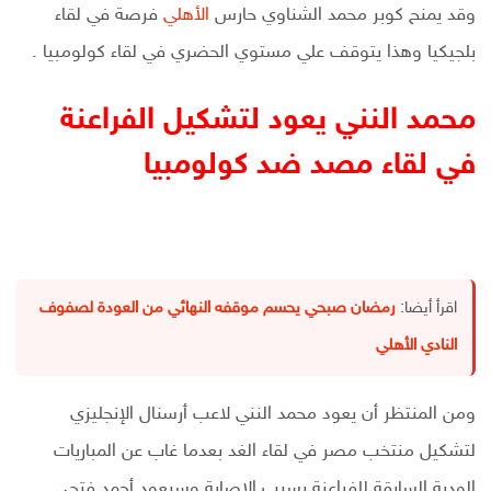
وقد يمنح كوبر محمد الشناوي حارس
الأهلي
فرصة في لقاء
بلجيكيا وهذا يتوقف علي مستوي الحضري في لقاء كولومبيا .
محمد النني يعود لتشكيل الفراعنة
في لقاء مصد ضد كولومبيا
اقرأ أيضا:
رمضان صبحي يحسم موقفه النهائي من العودة لصفوف
النادي الأهلي
ومن المنتظر أن يعود محمد النني لاعب أرسنال الإنجليزي
لتشكيل منتخب مصر في لقاء الغد بعدما غاب عن المباريات
الودية السابقة للفراعنة بسبب الإصابة وسيعود أحمد فتحي