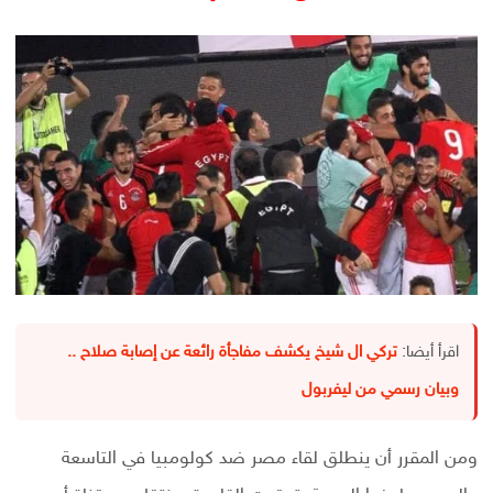
اقرأ أيضا:
تركي ال شيخ يكشف مفاجأة رائعة عن إصابة صلاح ..
وبيان رسمي من ليفربول
ومن المقرر أن ينطلق لقاء مصر ضد كولومبيا في التاسعة