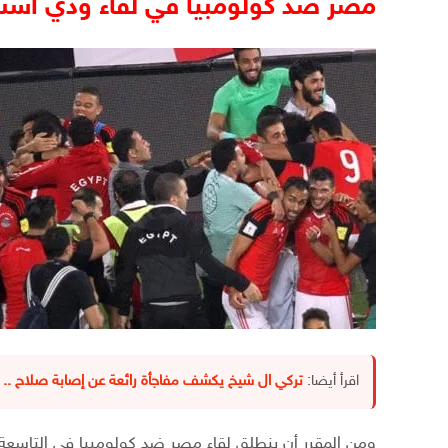
مصر ضد كولومبيا في لقاء ودي أستع
اقرأ أيضا:
تركي ال شيخ يكشف مفاجأة رائعة عن إصابة صلاح .. 
ومن المقرر أن ينطلق لقاء مصر ضد كولومبيا في التاسعة و