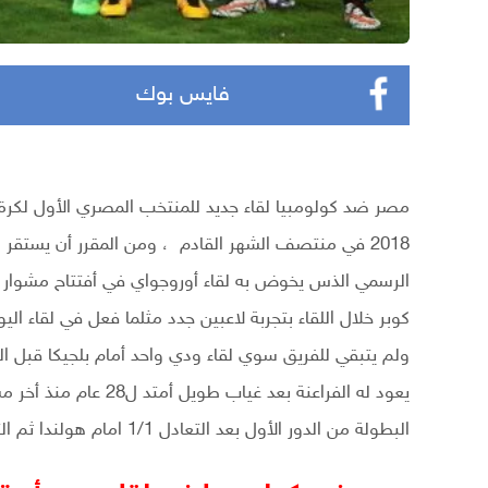
فايس بوك
مصر ضد كولومبيا لقاء جديد للمنتخب المصري الأول لكر
2018 في منتصف الشهر القادم ، ومن المقرر أن يستقر ا
كوبر خلال اللقاء بتجربة لاعبين جدد مثلما فعل في لقاء ا
ولم يتبقي للفريق سوي لقاء ودي واحد أمام بلجيكا قبل 
البطولة من الدور الأول بعد التعادل 1/1 امام هولندا ثم التعادل 0/0 أمام أيرلندا ثم الهزيمة امام أنجلترا 1/0 .