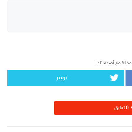
مقالة مع أصدقائك!
تويتر
‫0 تعليق