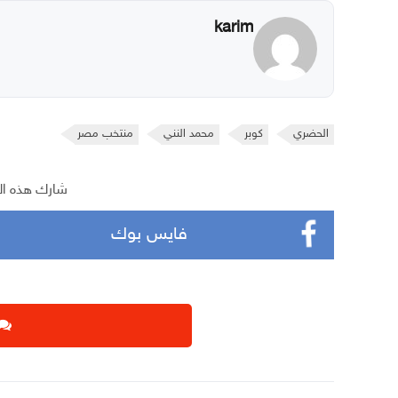
karim
الحضري
كوبر
محمد النني
منتخب مصر
شارك هذه ال
فايس بوك