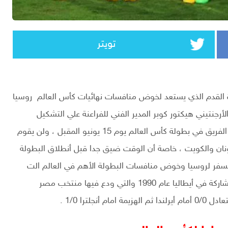
تويتر
ة القدم الذي يستعد لخوض منافسات نهائيات كأس العالم روسيا
لأرجنتيني هيكتور كوبر المدير الفني للفراعنة علي التشكيل
الرسمي الذس يخوض به لقاء أوروجواي في أفتتاح مشوار الفريق في بطولة كأس العالم يوم 15 يونيو المقبل ، ولن يقوم
ليونان والكويت ، خاصة أن الوقت ضيق جدا قبل أنطلاق البطولة
السفر لروسيا وخوض منافسات البطولة الأهم في العالم الت
يعود له الفراعنة بعد غياب طويل أمتد ل28 عام منذ أخر مشاركة في أيطاليا عام 1990 والتي ودع فيها منتخب مصر