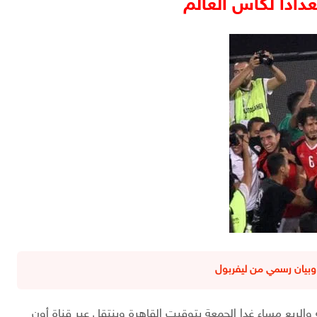
دادا لكأس العالم
وبيان رسمي من ليفربول
الربع مساء غدا الجمعة بتوقيت القاهرة وينتقل عبر قناة أون