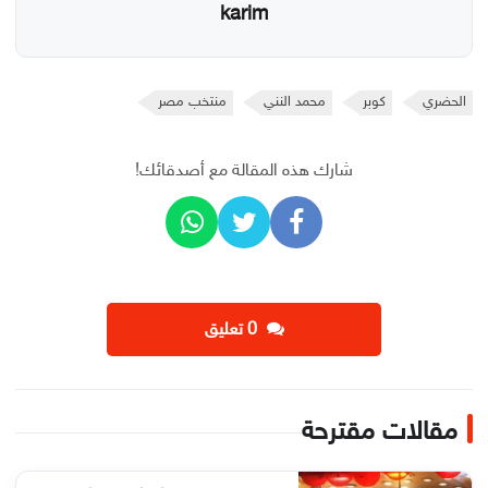
karim
الحضري
كوبر
محمد النني
منتخب مصر
شارك هذه المقالة مع أصدقائك!
‫0 تعليق
مقالات مقترحة