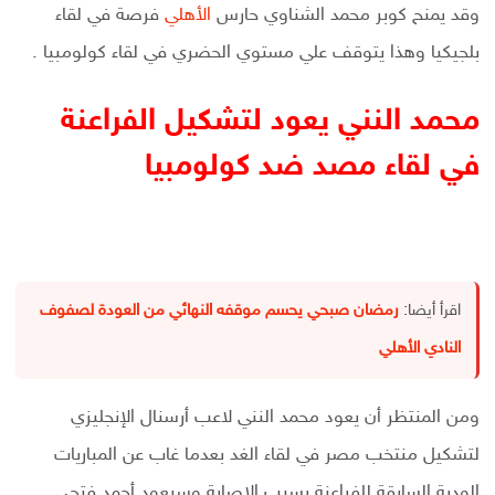
وقد يمنح كوبر محمد الشناوي حارس
الأهلي
فرصة في لقاء
بلجيكيا وهذا يتوقف علي مستوي الحضري في لقاء كولومبيا .
محمد النني يعود لتشكيل الفراعنة
في لقاء مصد ضد كولومبيا
اقرأ أيضا:
رمضان صبحي يحسم موقفه النهائي من العودة لصفوف
النادي الأهلي
ومن المنتظر أن يعود محمد النني لاعب أرسنال الإنجليزي
لتشكيل منتخب مصر في لقاء الغد بعدما غاب عن المباريات
الودية السابقة للفراعنة بسبب الإصابة وسيعود أحمد فتحي