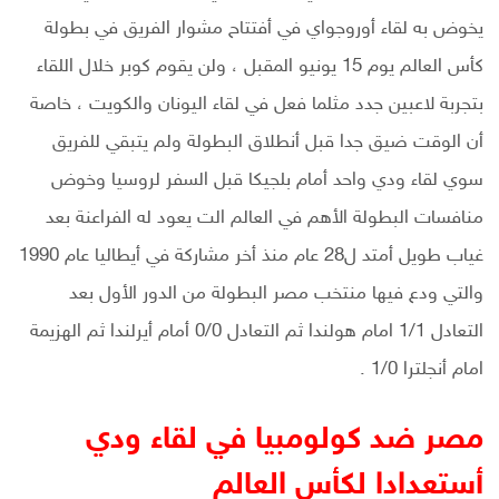
يخوض به لقاء أوروجواي في أفتتاح مشوار الفريق في بطولة
كأس العالم يوم 15 يونيو المقبل ، ولن يقوم كوبر خلال اللقاء
بتجربة لاعبين جدد مثلما فعل في لقاء اليونان والكويت ، خاصة
أن الوقت ضيق جدا قبل أنطلاق البطولة ولم يتبقي للفريق
سوي لقاء ودي واحد أمام بلجيكا قبل السفر لروسيا وخوض
منافسات البطولة الأهم في العالم الت يعود له الفراعنة بعد
غياب طويل أمتد ل28 عام منذ أخر مشاركة في أيطاليا عام 1990
والتي ودع فيها منتخب مصر البطولة من الدور الأول بعد
التعادل 1/1 امام هولندا ثم التعادل 0/0 أمام أيرلندا ثم الهزيمة
امام أنجلترا 1/0 .
مصر ضد كولومبيا في لقاء ودي
أستعدادا لكأس العالم