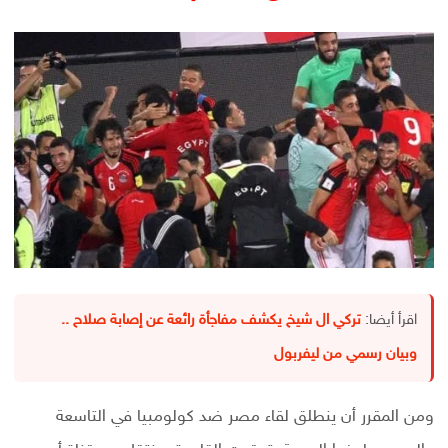
اقرأ أيضا:
تركي ال شيخ يكشف مفاجأة رائعة عن إصابة صلاح ..
وبيان رسمي من ليفربول
ومن المقرر أن ينطلق لقاء مصر ضد كولومبيا في التاسعة