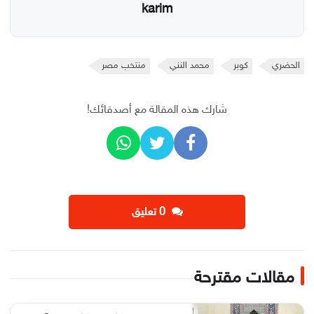
karim
الحضري
كوبر
محمد النني
منتخب مصر
شارك هذه المقالة مع أصدقائك!
‫0 تعليق
مقالات مقترحة