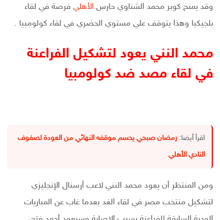
وقد يمنح كوبر محمد الشناوي حارس
الأهلي
فرصة في لقاء
بلجيكيا وهذا يتوقف علي مستوي الحضري في لقاء كولومبيا .
محمد النني يعود لتشكيل الفراعنة
في لقاء مصد ضد كولومبيا
اقرأ أيضا:
رمضان صبحي يحسم موقفه النهائي من العودة لصفوف
النادي الأهلي
ومن المنتظر أن يعود محمد النني لاعب أرسنال الإنجليزي
لتشكيل منتخب مصر في لقاء الغد بعدما غاب عن المباريات
الودية السابقة للفراعنة بسبب الإصابة وسيعود أحمد فتحي