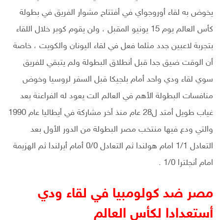
يخوض به لقاء أوروجواي في أفتتاح مشوار الفريق في بطولة
كأس العالم يوم 15 يونيو المقبل ، ولن يقوم كوبر خلال اللقاء
بتجربة لاعبين جدد مثلما فعل في لقاء اليونان والكويت ، خاصة
أن الوقت ضيق جدا قبل أنطلاق البطولة ولم يتبقي للفريق
سوي لقاء ودي واحد أمام بلجيكا قبل السفر لروسيا وخوض
منافسات البطولة الأهم في العالم الت يعود له الفراعنة بعد
غياب طويل أمتد ل28 عام منذ أخر مشاركة في أيطاليا عام 1990
والتي ودع فيها منتخب مصر البطولة من الدور الأول بعد
التعادل 1/1 امام هولندا ثم التعادل 0/0 أمام أيرلندا ثم الهزيمة
امام أنجلترا 1/0 .
مصر ضد كولومبيا في لقاء ودي
أستعدادا لكأس العالم