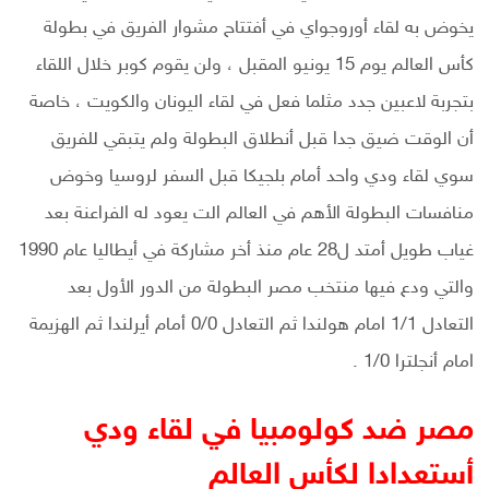
يخوض به لقاء أوروجواي في أفتتاح مشوار الفريق في بطولة
كأس العالم يوم 15 يونيو المقبل ، ولن يقوم كوبر خلال اللقاء
بتجربة لاعبين جدد مثلما فعل في لقاء اليونان والكويت ، خاصة
أن الوقت ضيق جدا قبل أنطلاق البطولة ولم يتبقي للفريق
سوي لقاء ودي واحد أمام بلجيكا قبل السفر لروسيا وخوض
منافسات البطولة الأهم في العالم الت يعود له الفراعنة بعد
غياب طويل أمتد ل28 عام منذ أخر مشاركة في أيطاليا عام 1990
والتي ودع فيها منتخب مصر البطولة من الدور الأول بعد
التعادل 1/1 امام هولندا ثم التعادل 0/0 أمام أيرلندا ثم الهزيمة
امام أنجلترا 1/0 .
مصر ضد كولومبيا في لقاء ودي
أستعدادا لكأس العالم