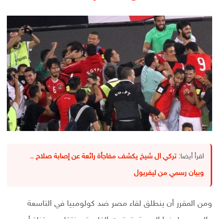
اقرأ أيضا:
تركي ال شيخ يكشف مفاجأة رائعة عن إصابة صلاح ..
وبيان رسمي من ليفربول
ومن المقرر أن ينطلق لقاء مصر ضد كولومبيا في التاسعة