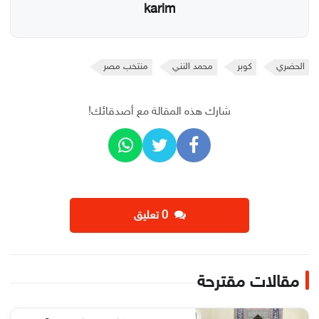
karim
الحضري
كوبر
محمد النني
منتخب مصر
شارك هذه المقالة مع أصدقائك!
‫0 تعليق
مقالات مقترحة