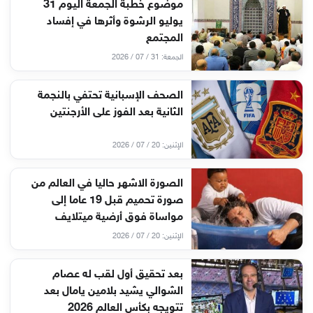
موضوع خطبة الجمعة اليوم 31
يوليو الرشوة وأثرها في إفساد
المجتمع
الجمعة: 31 / 07 / 2026
الصحف الإسبانية تحتفي بالنجمة
الثانية بعد الفوز على الأرجنتين
الإثنين: 20 / 07 / 2026
الصورة الاشهر حاليا في العالم من
صورة تحميم قبل 19 عاما إلى
مواساة فوق أرضية ميتلايف
الإثنين: 20 / 07 / 2026
بعد تحقيق أول لقب له عصام
الشوالي يشيد بلامين يامال بعد
تتويجه بكأس العالم 2026