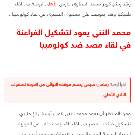
وقد يمنح كوبر محمد الشناوي حارس
الأهلي
فرصة في لقاء
بلجيكيا وهذا يتوقف علي مستوي الحضري في لقاء كولومبيا .
محمد النني يعود لتشكيل الفراعنة
في لقاء مصد ضد كولومبيا
اقرأ أيضا:
رمضان صبحي يحسم موقفه النهائي من العودة لصفوف
النادي الأهلي
ومن المنتظر أن يعود محمد النني لاعب أرسنال الإنجليزي
لتشكيل منتخب مصر في لقاء الغد بعدما غاب عن المباريات
الودية السابقة للفراعنة بسبب الإصابة وسيعود أحمد فتحي