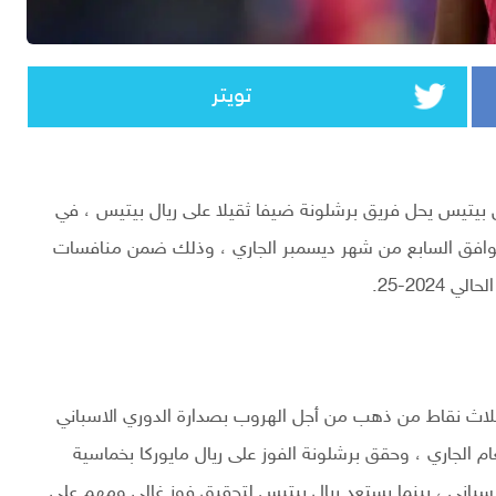
تويتر
 بيتيس يحل فريق برشلونة ضيفا ثقيلا على ريال بيتيس ، في
لموافق السابع من شهر ديسمبر الجاري ، وذلك ضمن منافسات
202-25.
بثلاث نقاط من ذهب من أجل الهروب بصدارة الدوري الاسباني
ام الجاري ، وحقق برشلونة الفوز على ريال مايوركا بخماسية
باني ، بينما يستعد ريال بيتيس لتحقيق فوز غالي ومهم علي