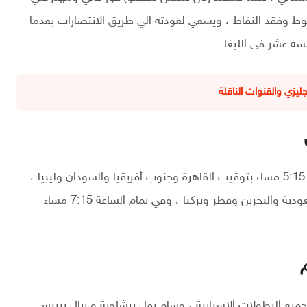
هبوط وفقد النقاط ، ويسعي لعودته الي طريق الانتصارات بعدما
سة عشر في الليغا.
ليزي والقنوات الناقلة
تعرض مباراة برشلونة وريال بيتيس اليوم في تمام الساعة 5:15 مساء بتوقيت القاهرة وجنوب أفريقيا والسودان وليبيا ،
وفي تمام الساعة 6:15 مساء بتوقيت المملكة العربية السعودية والبحرين وقطر وتركيا ، وفي تمام الساعة 7:15 مساء
يع البطولات الاسبانية ، وسام نقل برشلونة و ريال بيتيس