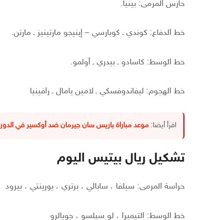
حارس المرمى: بينيا.
خط الدفاع: كوندي ـ كوبارسي – إينيجو مارتينيز ـ مارتن.
خط الوسط: كاسادو ـ بيدري ـ أولمو.
خط الهجوم: ليفاندوفسكي ـ لامين يامال ـ رافينيا
اقرأ أيضا:
موعد مباراة باريس سان جيرمان ضد أوكسير في الدور
تشكيل ريال بيتيس اليوم
حراسة المرمى: سيلفا ، سابالي ، برتري ، يورينتي ، بيرود
خط الوسط: التيميرا ، لو سيلسو ، جويالرو