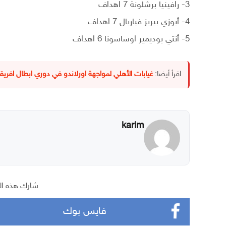
3- رافينيا برشلونة 7 اهداف
4- أيوزي بيريز فياريال 7 اهداف
5- أنتي بوديمير اوساسونا 6 اهداف
اقرأ أيضا:
غيابات الأهلي لمواجهة اورلاندو في دوري ابطال افريقي
karim
شارك هذه ال
فايس بوك