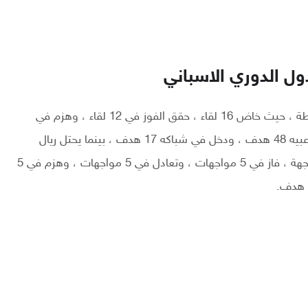
ل الدوري الاسباني
يتربع برشلونة علي صدارة الدوري الاسباني ، برصيد 37 نقطة ، حيث خاض 16 لقاء ، حقق الفوز في 12 لقاء ، وهزم في
لقائين ، وتعادل في لقاء وحيد ، وهزم في لقاء ، وسجل لاعبيه 48 هدف ، ودخل في شباكه 17 هدف ، بينما يحتل ريال
بيتيس المركز العاشر برصيد 20 نقطة ، حيث لعب 15 مواجهة ، فاز في 5 مواجهات ، وتعادل في 5 مواجهات ، وهزم في 5