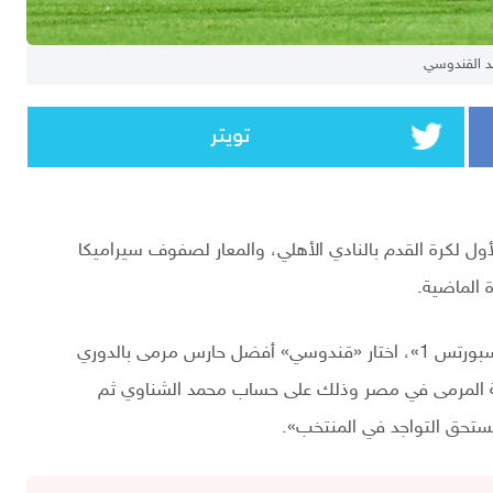
د القندوسي
تويتر
ول لكرة القدم بالنادي الأهلي، والمعار لصفوف سيراميكا
 الماضية.
وفي تصريحات لبرنامج «ملعب أون» على قناة «أون تايم سبورتس 1»، اختار «قندوسي» أفضل حارس مرمى بالدوري
ة المرمى في مصر وذلك على حساب محمد الشناوي ثم
تحق التواجد في المنتخب».