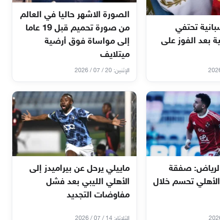
الصورة الاشهر حاليا في العالم
انية تحتفي
من صورة تحميم قبل 19 عاما
ية بعد الفوز على
إلى مواساة فوق أرضية
ميتلايف
الإثنين: 20 / 07 / 2026
لرياض: صفقة
ماييلي يرحل عن بيراميدز إلى
الأهلي تحسم خلال
الأهلي الليبي بعد فشل
مفاوضات التجديد
الثلاثاء: 14 / 07 / 2026