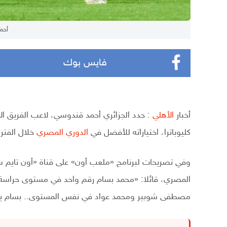
أحم
فايس بوك
أخبار
الأهلي
: حدد الجزائري أحمد قندوسي، لاعب الفريق الأ
كليوباترا، اختياراته للأفضل في
الدوري المصري
خلال الفترة
المصري، قائلا: «محمد بسام رقم واحد في مستوى حراس
مصطفى شوبير ومحمد عواد في نفس المستوى.. بسام يس