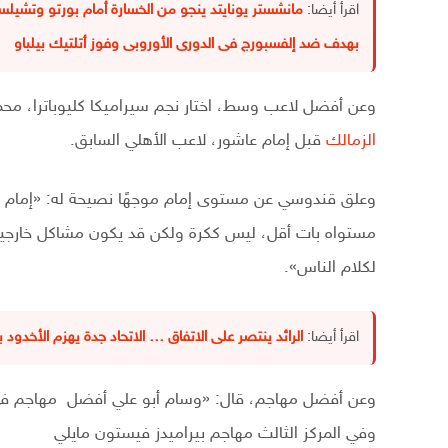
اقرأ أيضا:
مانشستر يونايتد ينجو من الخسارة أمام بورتو وتشيلس
بهدف ضد إلفسبورج فى الدورى الأوروبى وفوز أتلتيك بيلباو
وعن أفضل لاعب وسط، اختار نجم سيراميكا كليوباترا، محمد
الزمالك
قبل إمام عاشور، لاعب الأهلي السابق.
وعلق قندوسي عن مستوى إمام موجهًا نصيحة له: «إمام ع
مستواه بات أقل، ليس ككرة ولكن قد يكون مشاكل خارجية
لكلام الناس».
اقرأ أيضا:
الرائد ينتصر على الاتفاق … الاتحاد جدة يهزم الأخد
وعن أفضل مهاجم، قال: «وسام أبو علي أفضل مهاجم في ال
وفي المركز الثالث مهاجم بيراميدز فيستون مايلي