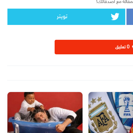
مقالة مع أصدقائك!
تويتر
‫0 تعليق