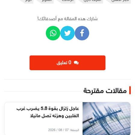
أخبار الأهلي
أشرف داري
الزمالك
السوبر
كولر
شارك هذه المقالة مع أصدقائك!
‫0 تعليق
مقالات مقترحة
عاجل زلزال بقوة 5.8 يضرب غرب
الفلبين وهزته تصل مانيلا
الجمعة: 07 / 08 / 2026