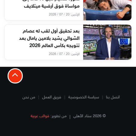
مواساة فوق أرضية ميتلايف
الإثنين: 20 / 07 / 2026
بعد تحقيق أول لقب له عصام
الشوالي يشيد بلامين يامال بعد
تتويجه بكأس العالم 2026
الإثنين: 20 / 07 / 2026
اتصل بنا
سياسة الخصوصية
فريق العمل
من نحن
© 2026 ستاد الأهلي
من تطوير:
قوالب عربية