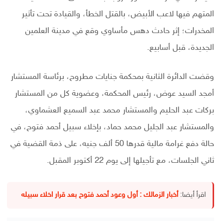
المتهم فيها لاعب الأبيض، بالقتل الخطأ، والقيادة تحت تأثير
المخدرات؛ إثر حادث دهس مأساوي وقع في مدينة العلمين
الجديدة، قبل أسابيع.
وقضت الدائرة الثانية بمحكمة جنايات مطروح، برئاسة المستشار
أمجد السيد عوض، رئيس المحكمة، وعضوية كل من المستشار
بركات عبد الحليم والمستشار محمد عبد السميع العشماوي،
والمستشار عبد الجليل محمد حماد، بإخلاء سبيل أحمد فتوح، في
حالة دفع غرامة مالية قدرها 50 ألف جنيه، على ذمة القضية في
ثاني الجلسات، مع تأجيلها إلى يوم 22 أكتوبر المقبل.
اقرأ أيضا:
أخبار الزمالك : أول وعود أحمد فتوح بعد قرار اخلاء سبيله