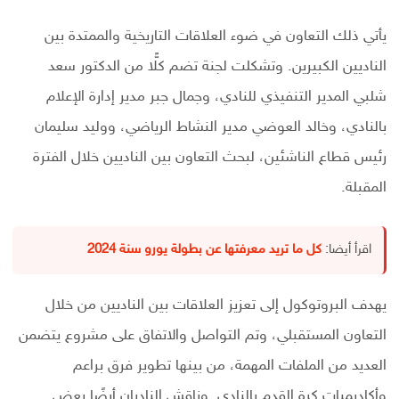
يأتي ذلك التعاون في ضوء العلاقات التاريخية والممتدة بين
‏الناديين الكبيرين. وتشكلت لجنة تضم كلًّا من الدكتور سعد
شلبي المدير التنفيذي للنادي، وجمال جبر مدير إدارة الإعلام
بالنادي، وخالد العوضي مدير النشاط الرياضي، ووليد سليمان
رئيس قطاع الناشئين، لبحث التعاون بين الناديين خلال الفترة
المقبلة.
اقرأ أيضا:
كل ما تريد معرفتها عن بطولة يورو سنة 2024
يهدف البروتوكول إلى تعزيز العلاقات بين الناديين من خلال
التعاون المستقبلي، وتم التواصل والاتفاق على مشروع يتضمن
العديد من الملفات المهمة، من بينها تطوير فرق براعم
وأكاديميات كرة القدم بالنادي. وناقش الناديان أيضًا بعض