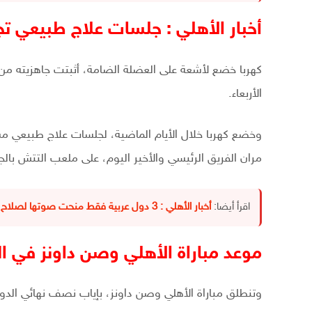
أخبار الأهلي : جلسات علاج طبيعي تج
كهربا خضع لأشعة على العضلة الضامة، أثبتت جاهزيته من ال
الأربعاء.
وخضع كهربا خلال الأيام الماضية، لجلسات علاج طبيعي مس
مران الفريق الرئيسي والأخير اليوم، على ملعب التتش بالجزير
اقرأ أيضا:
أخبار الأهلي : 3 دول عربية فقط منحت صوتها لصلاح فى البالون دور ! ..تعرف عليهم
موعد مباراة الأهلي وصن داونز في ال
وتنطلق مباراة الأهلي وصن داونز، بإياب نصف نهائي الدوري