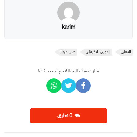
karim
الاهلي
الدوري الافريقي
صن داونز
شارك هذه المقالة مع أصدقائك!
‫0 تعليق