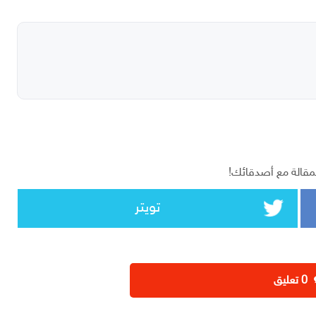
مقالة مع أصدقائك!
تويتر
‫0 تعليق