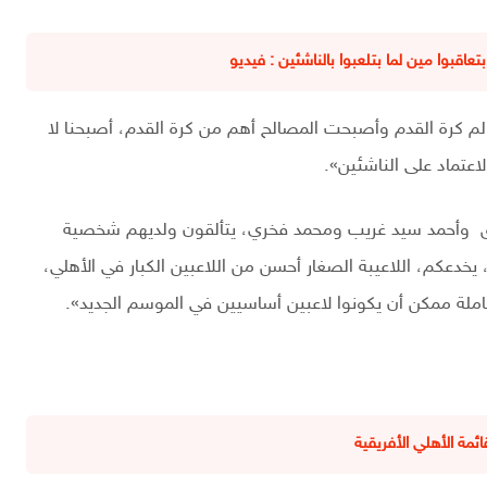
عاقبوا مين لما بتلعبوا بالناشئين : فيديو
م كرة القدم وأصبحت المصالح أهم من كرة القدم، أصبحنا لا
عتماد على الناشئين».
طارق وأحمد سيد غريب ومحمد فخري، يتألقون ولديهم شخصية
 يخدعكم، اللاعيبة الصغار أحسن من اللاعبين الكبار في الأهلي،