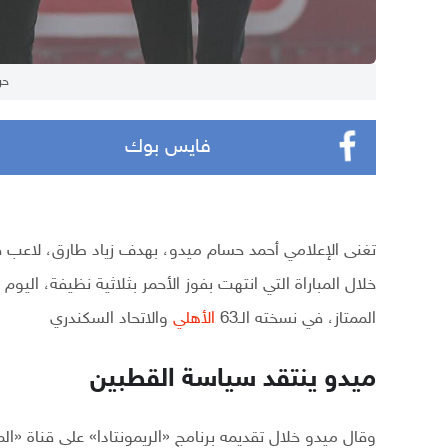
حر
فايس بوك
تغنى الإعلامي أحمد حسام ميدو، بهدف زياد طارق، لاعب فر
خلال المباراة التي انتهت بفوز الأحمر بثلاثية نظيفة، اليوم الأحد
الممتاز، في نسخته الـ63
الأهلي
والاتحاد السكندري
ميدو ينتقد سياسة القطبين
وقال ميدو خلال تقديمه برنامج «الريمونتادا» على قناة «ال