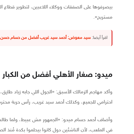
بيصرفوها على الصفقات ووكلاء اللاعبين، لتطوير قطاع ال
مستريح».
اقرأ أيضا:
سيد معوض: أحمد سيد غريب أفضل من حسام حسن.. و ال
ميدو: صغار الأهلي أفضل من الكبار
وأكد مهاجم الزمالك الأسبق: «الجول اللي جابه زياد طارق،
احترامي للجميع، وكذلك أحمد سيد غريب، رأس حربة محترم
وأضاف أحمد حسام ميدو: «الجمهور مش عبيط، ولما طالب ب
في الملعب، لأن الناشئين دول كانوا بيحلموا بكدة مُنذ الص