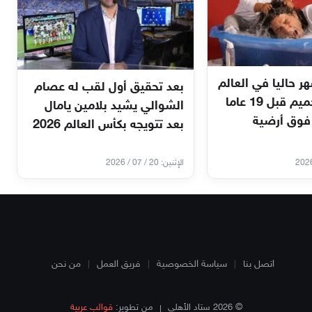
ر حاليا في العالم
بعد تحقيق أول لقب له عصام
من صورة تحميم قبل 19 عاما
الشوالي يشيد بلامين يامال
فوق أرضية
بعد تتويجه بكأس العالم 2026
الإثنين: 20 / 07 / 2026
اتصل بنا
سياسة الخصوصية
فريق العمل
من نحن
© 2026 ستاد الأهلي
من تطوير:
قوالب عربية