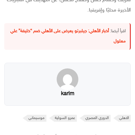
شريف وحسام حسن وصلاح محسن، عن التهديف في المباريات
الأخيرة محليًا وإفريقيا.
اقرأ أيضا:
أخبار الأهلي: جيلبرتو يعرض على الأهلي ضم “خليفة” علي
معلول
karim
الاهلي
الدوري المصري
عمرو السولية
موسيماني