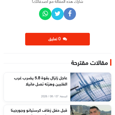
شارك هذه المقالة مع أصدقائك!
‫0 تعليق
مقالات مقترحة
عاجل زلزال بقوة 5.8 يضرب غرب
الفلبين وهزته تصل مانيلا
الجمعة: 07 / 08 / 2026
قبل حفل زفاف كرستيانو وجورجينا