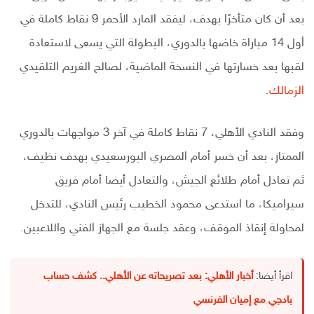
بعد أن كان متأخرًا بهدف، ليفقد المارد الأحمر 9 نقاط كاملة في
أول 14 مباراة خاضها بالدوري، البطولة التي يسعى لاستعادة
لقبها بعد خسارتها في النسخة الماضية، لصالح الغريم التلقيدي
الزمالك
.
وفقد النادي الأهلي، 7 نقاط كاملة في آخر 3 مواجهات بالدوري
الممتاز، بعد أن خسر أمام المصري البورسعيدي بهدف نظيف،
ثم تعادل أمام طلائع الجيش، والتعادل أيضا أمام فريق
سيراميكا، ما استدعى محمود الخطيب رئيس النادي، للتدخل
لمحاولة إنقاذ الموقف، وعقد جلسة مع الجهاز الفني واللاعبين.
اقرأ أيضا:
أخبار الأهلي: بعد تصريحاته عن الأهلي.. كشف حساب
بادجي مع إميان الفرنسي