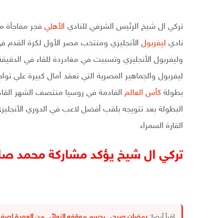
تركي ال شيخ الرئيس الشرفي للنادي
الأهلي
فجر مفاجأة من
نادي
ليفربول
الأنجليزي ومنتخب مصر الأول لكرة القدم ف
ليفربول والجماهير المصرية التي تعقد أمال كبيرة علي 
بطولة
كأس العالم
القادمة في روسيا منتصف الشهر القادم 
البطولة بعد تتويجه بلقب أفضل لاعب في الدوري الأنجلي
القارة السمراء
تركي ال شيخ يؤكد مشاركة محمد صل
اقرأ أيضا:
رمضان صبحي يحسم موقفه النهائي من العودة لصفوف