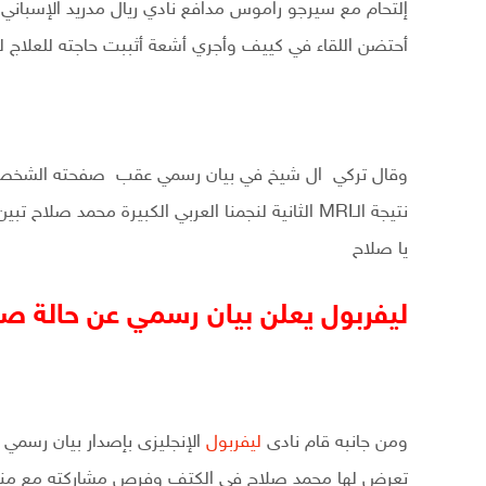
إلتحام مع سيرجو راموس مدافع نادي ريال مدريد الإسباني 
أحتضن اللقاء في كييف وأجري أشعة أثببت حاجته للعلاج لمدة 3 أسا
وقال تركي ال شيخ في بيان رسمي عقب صفحته الشخصية ع
نتيجة الـMRI الثانية لنجمنا العربي الكبيرة محمد 
يا صلاح
ليفربول يعلن بيان رسمي عن حالة صل
ومن جانبه قام نادى
ليفربول
الإنجليزى بإصدار بيان رسمي
تعرض لها محمد صلاح في الكتف وفرص مشاركته مع منتخب