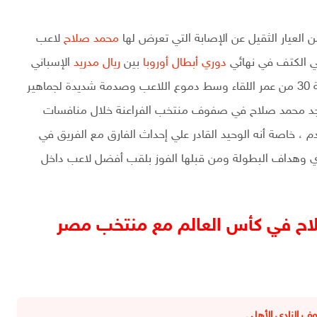
 العيار الثقيل عن الإصابة التي تعرض لها
محمد صلاح
لاعب
ي الكتف في نهائي
دوري أبطال أوروبا
بين
ريال مدريد
الإسباني
وليفربول الأنجليزي وتسببت في مغادردة للقاء في الدقيقة 30 من عمر اللقاء وسط دموع اللاعب وصدمة شديدة لجماهير
تواجد محمد صلاح في صفوف منتخب الفراعنة خلال منافسات
، خاصة أنه الوحيد القادر علي إحداث الفارق مع الفريق في
زي وهداف البطولة ومن قبلها الفوز بلقب أفضل لاعب داخل
اح في كأس العالم مع منتخب مصر
 النادي الأهلي