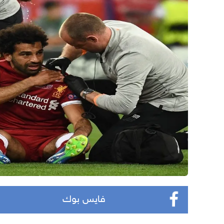
فايس بوك