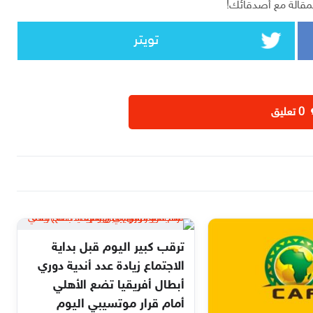
مقالة مع أصدقائك!
تويتر
‫0 تعليق
ترقب كبير اليوم قبل بداية
الاجتماع زيادة عدد أندية دوري
أبطال أفريقيا تضع الأهلي
أمام قرار موتسيبي اليوم