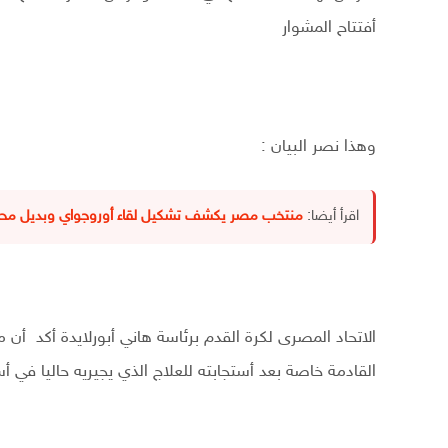
أفتتاح المشوار
وهذا نصر البيان :
اقرأ أيضا:
منتخب مصر يكشف تشكيل لقاء أوروجواي وبديل محم
الاتحاد المصرى لكرة القدم برئاسة هاني أبورلايدة أكد
القادمة خاصة بعد أستجابته للعلاج الذي يجيريه حاليا في أسب