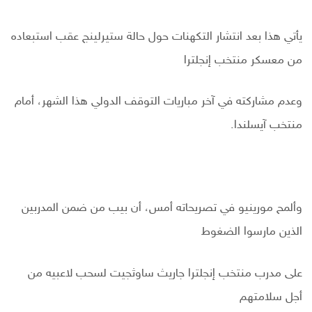
يأتي هذا بعد انتشار التكهنات حول حالة ستيرلينج عقب استبعاده
من معسكر منتخب إنجلترا
وعدم مشاركته في آخر مباريات التوقف الدولي هذا الشهر، أمام
منتخب آيسلندا.
وألمح مورينيو في تصريحاته أمس، أن بيب من ضمن المدربين
الذين مارسوا الضغوط
على مدرب منتخب إنجلترا جاريث ساوثجيت لسحب لاعبيه من
أجل سلامتهم