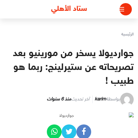
لتجاوز
ستاد الأهلي
لى
لمحتوى
الرئيسية
جوارديولا يسخر من مورينيو بعد
تصريحاته عن ستيرلينج: ربما هو
طبيب !
بواسطة
karim
آخر تحديث
منذ 6 سنوات