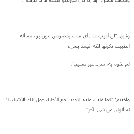
وأضاف ساخرًا: “إلا إذا كان مورينيو طبيبًا! أنا لا أعرف!”.
وتابع: “لن أجيب على أي شيء بخصوص مورينيو، مسألة
الطبيب ذكرتها لأنه اتهمنا بشيء
لم نقوم به، شيء غير صحيح”.
واختتم: “كما قلت، عليه التحدث مع الأطباء حول تلك الأشياء، لا
تسألوني عن شيء آخر”.