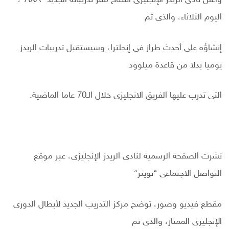
وأعلن نادى الريدز الإنجليزى افتتاح مقر تدريباته الجديد “AXA”،
اليوم الثلاثاء، والذى تم
إنشاؤه على أحدث طراز فى إنجلترا، وسيستقبل تدريبات الريدز
يوميا بدلا من قاعدة ميلوود
التى تدرب عليها الفريق الانجليزى خلال الـ70 عاما الماضية.
نشرت الصفحة الرسمية لنادى الريدز الإنجليزى، عبر موقع
التواصل الاجتماعى “تويتر”
مقطع فيديو وصور، توضح مركز التدريب الجديد لأبطال الدورى
الإنجليزى الممتاز، والذى تم