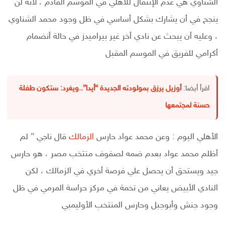
الشناوي هي عدم الإنتقال للأهلي في الموسم القادم ، لانه لن
ينجح في أن يشارك بشكل أساسي في ظل وجود محمد الشناوي
، وعليه أن يبحث عن نادي أخر غير بيراميدز في حالة أنضمام
أكرامي للفريق في الموسم المقبل
اقرأ أيضا:
أوزيل يرزق بمولودته الجديدة “أيدا”..ويغرد: ستكون طفلة
حسنة لمجتمعها
الأهلي اليوم : وعن محمد عواد حارس
الزمالك
قال ناجي ” لم
أظلم محمد عواد بعدم ضمه لصفوف منتخب مصر ، هو حارس
جيد ويستحق أن يحصل علي فرصة أخري في الزمالك ، لكن
النادي الأبيض يعاني من تخمة في مركز حراسة المرمي في ظل
وجود جنش وأبوجبل وحارس المنتخب الأوليمبي