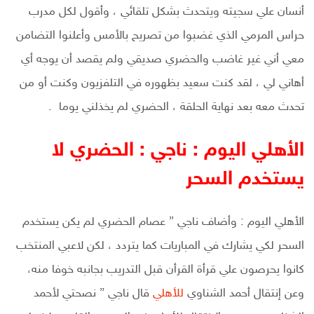
أنسان علي سجيته ويتحدث بشكل تلقائي ، وأقول لكل مدرب
حراس المرمي الذي غضبوا من تصريح بالأمس وأعلنوا التضامن
معي أني غير غاضب والحضري صديقي ولم يقصد أن يوجه أي
أهاني لي ، لقد كنت سعيد بظهوره في التلفزيون وكنت أو من
تحدث معه بعد نهاية الحلقة ، الحضري لم يخذلني يوما .
الأهلي اليوم : ناجي : الحضري لا
يستخدم السحر
الأهلي اليوم : وأضاف ناجي ” عصام الحضري لم يكن يستخدم
السحر لكي يشارك في المباريات كما يتردد ، لكن لاعبي المنتخب
كانوا يحرصون علي قرأة القرأن قبل التدريب بجانبه خوفا منه،
وعن إنتقال أحمد الشناوي
للأهلي
قال ناجي ” نصحتي لأحمد