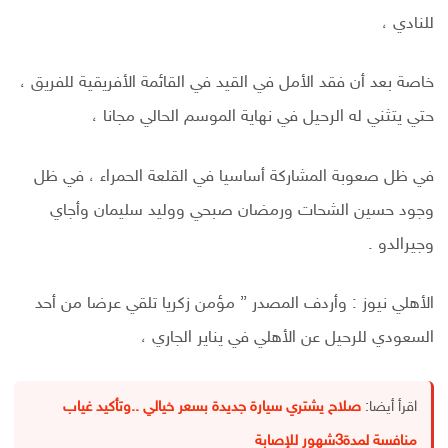
للنادي ،
خاصة بعد أن فقد الأمل في القيد في القائمة الأفريقية للفريق ،
حتي يتثني له الرحيل في نهاية الموسم الحالي مجانا ،
في ظل صعوبة المشاركة أساسيا في القلعة الحمراء ، في ظل
وجود حسين الشحات ورمضان صبحي ووليد سليمان وأجاي
وجيرالدو .
الأهلي نيوز : وأردف المصدر ” مؤمن زكريا تلقي عرضا من أحد
السعودي للرحيل عن الأهلي في يناير الجاري ،
اقرأ أيضا:
صلاح يشتري سيارة جديدة بسعر خيالي ..وتأكيد غياب
منافسة لمدة3شهور للإصابة