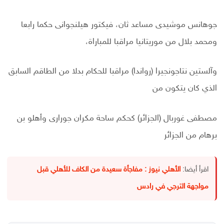
جوهانس موشيدى مساعد ثان، فيكتور هيلنجوانى حكما رابعا
ومحمد بلال من موريتانيا مراقبا للمباراة،
وآلستين نتاجونجيرا (رواندا) مراقبا للحكام بدلا من الطاقم السابق
الذي كان يتكون من
مصطفى غوربال (الجزائر) كحكم ساحة مكران جورارى وأهلو بن
برهام من الجزائر
اقرأ أيضا:
الأهلي نيوز : مفاجأة سعيدة من الكاف للأهلي قبل
مواجهة الترجي في رادس