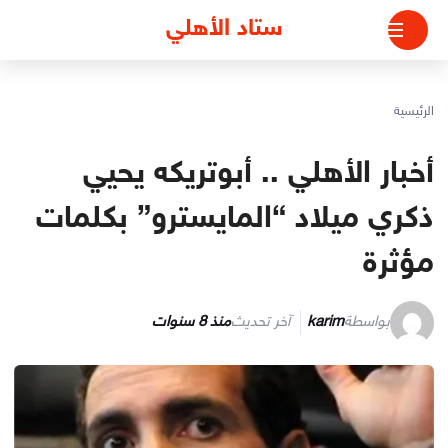
لتجاوز
ستاد الأهلي
لى
لمحتوى
الرئيسية
أخبار الأهلي .. أبوتريكه يحيي
ذكري ميلاد “المايسترو” بكلمات
مؤثرة
بواسطة
karim
آخر تحديث
منذ 8 سنوات