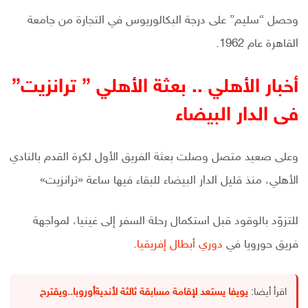
وحصل “سليم” على درجة البكالوريوس في التجارة من جامعة
القاهرة عام 1962.
أخبار الأهلي .. بعثة الأهلي ” ترانزيت”
فى الدار البيضاء
وعلى صعيد متصل وصلت بعثة الفريق الأول لكرة القدم بالنادي
الأهلي، منذ قليل الدار البيضاء للبقاء فيها ساعة «ترانزيت»
للتزوّد بالوقود قبل استكمال رحلة السفر إلى غينيا، لمواجهة
فريق حورويا في
دوري أبطال إفريقيا
.
اقرأ أيضا:
يويفا يستعد لإقامة مسابقة ثالثة لأنديةأوروبا..ويقترح