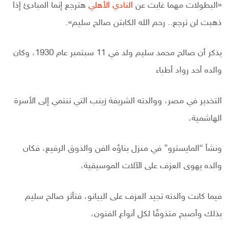
«البطولات مهما غابت عن
النادي الأهلي
هترجع إنما المبادئ إذا
ذهبت لن ترجع.. رحم الله الكابتن صالح سليم».
يذكر أن صالح محمد سليم ولد في 11 سبتمبر عام 1930، وكان
والده أحد رواد أطباء
التخدير في مصر، ووالدته الشريفة زينب التي تنتمي إلى الأسرة
الهاشمية،
ونشأ “المايسترو” في منزل بناؤه الفن والذوق الرفيع، فكان
والده يهوى العزف على الآلات الموسيقية،
فيما كانت والدته تجيد العزف على البيانو، فتأثر صالح سليم
بذلك وأصبح متذوقًا لكل أنواع الفنون،