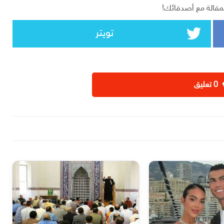
مقالة مع أصدقائك!
تويتر
‫0 تعليق