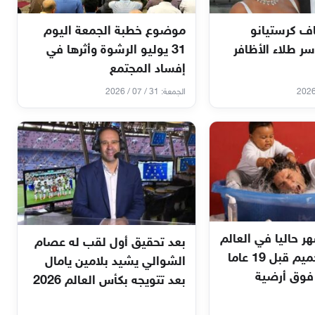
ف كرستيانو
موضوع خطبة الجمعة اليوم
سر طلاء الأظافر
31 يوليو الرشوة وأثرها في
إفساد المجتمع
الجمعة: 31 / 07 / 2026
ر حاليا في العالم
بعد تحقيق أول لقب له عصام
من صورة تحميم قبل 19 عاما
الشوالي يشيد بلامين يامال
فوق أرضية
بعد تتويجه بكأس العالم 2026