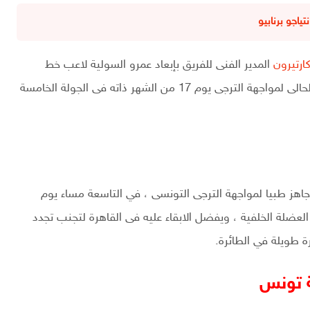
ياجو برنابيو
ارتيرون
المدير الفنى للفريق بإبعاد عمرو السولية لاعب خط
وسط الفريق عن رحلة تونس المقرر لها يوم 15 اغسطس الحالى لمواجهة الترجى يوم 17 من الشهر ذاته فى الجولة الخامسة
اهز طبيا لمواجهة الترجى التونسى ، في التاسعة مساء يوم
بب الإصابة في العضلة الخلفية ، ويفضل الابقاء عليه فى القاهرة لتجنب تجدد
 طويلة في الطائرة.
ة تونس