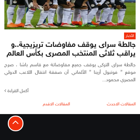
الأخبار
جالطة سراى يوقف مفاوضات تريزيجية..و
يراقب ثلاثى المنتخب المصرى بكأس العالم
جالطة سراى التركى يوقف جميع مفاوضاتة مع قاسم باشا ، صرح
موقع ” فوتبول أرينا ” الألماني أن صفقة انتقال اللاعب الدولي
المصري محمود...
أكمل القراءة
تصفّح
المقالات الاحدث
المقالات الاقدم
المقالات