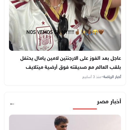
عاجل بعد الفوز على الارجنتين لامين يامال يحتفل
بلقب العالم مع صديقته فوق أرضية ميتلايف
أخبار الرياضة
•
منذ 3 أسابيع
أخبار مصر
←