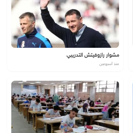
مشوار رازوفيتش التدريبي
منذ أسبوعين