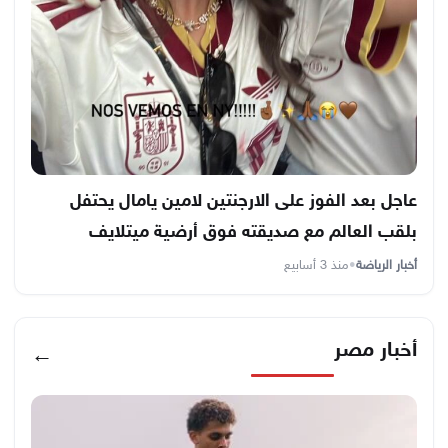
عاجل بعد الفوز على الارجنتين لامين يامال يحتفل
بلقب العالم مع صديقته فوق أرضية ميتلايف
أخبار الرياضة
•
منذ 3 أسابيع
أخبار مصر
←