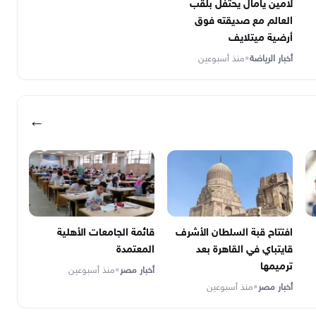
لامين يامال يحتفل بلقب
العالم مع صديقته فوق
أرضية ميتلايف
أخبار الرياضة
•
منذ أسبوعين
←
افتتاح قبة السلطان الأشرف
قائمة الجامعات الأهلية
قايتباي في القاهرة بعد
المعتمدة
ترميمها
أخبار مصر
•
منذ أسبوعين
أخبار مصر
•
منذ أسبوعين