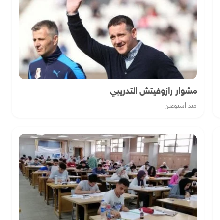
مشوار رازوفيتش التدريبي
منذ أسبوعين