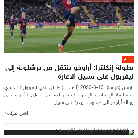
الأخبار
بطولة إنكلترا: أراوخو ينتقل من برشلونة إلى
ليفربول على سبيل الإعارة
باريس (فرنسا), 10-8-2026 (أ ف ب) -أعلن نادي ليفربول الإنكليزي
وبرشلونة الإسباني، الإثنين، انتقال المدافع الدولي الأوروغوياني
رونالد أراوخو إلى صفوف “ريدز” على سبيل...
أكمل القراءة