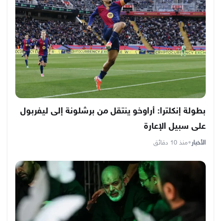
بطولة إنكلترا: أراوخو ينتقل من برشلونة إلى ليفربول
على سبيل الإعارة
الأخبار
•
منذ 10 دقائق