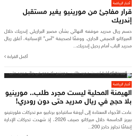
أخبار الرياضة
قرار مفاجئ من مورينيو يغير مستقبل
إندريك
حسم ريال مدريد موقفه النهائي بشأن مصير البرازيلي إندريك خلال
الميركاتو الصيفي الجاري. ووفقًا لصحيفة “آس” الإسبانية، أغلق ريال
مدريد الباب أمام رحيل إندريك...
أكمل القراءة
أخبار الرياضة
الهيمنة المحلية ليست مجرد طلب.. مورينيو
بلا حجج في ريال مدريد حتى دون رودري!
عادت الأجواء المعتادة إلى أروقة سانتياجو برنابيو مع تحركات فلورنتينو
بيريز الحاسمة خلال ميركاتو صيف 2026، إذ شهدت تحركات الإدارة
إنفاقًا تجاوز حاجز 200...