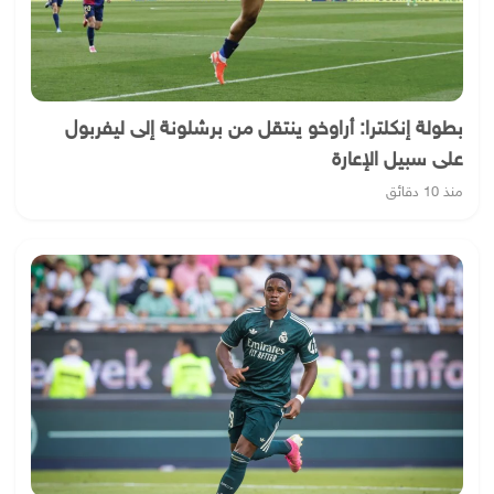
بطولة إنكلترا: أراوخو ينتقل من برشلونة إلى ليفربول
على سبيل الإعارة
منذ 10 دقائق