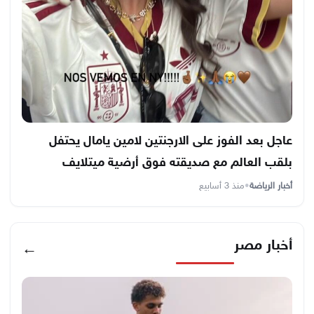
عاجل بعد الفوز على الارجنتين لامين يامال يحتفل
بلقب العالم مع صديقته فوق أرضية ميتلايف
أخبار الرياضة
•
منذ 3 أسابيع
أخبار مصر
←