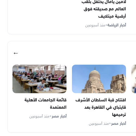
لامين يامال يحتفل بلقب
العالم مع صديقته فوق
أرضية ميتلايف
أخبار الرياضة
•
منذ أسبوعين
←
افتتاح قبة السلطان الأشرف
قائمة الجامعات الأهلية
قايتباي في القاهرة بعد
المعتمدة
ترميمها
أخبار مصر
•
منذ أسبوعين
أخبار مصر
•
منذ أسبوعين