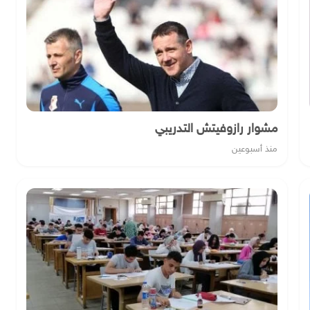
مشوار رازوفيتش التدريبي
منذ أسبوعين