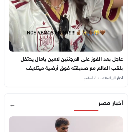
عاجل بعد الفوز على الارجنتين لامين يامال يحتفل
بلقب العالم مع صديقته فوق أرضية ميتلايف
أخبار الرياضة
•
منذ 3 أسابيع
أخبار مصر
←