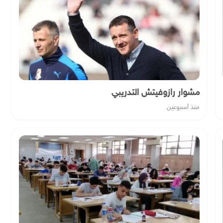
مشوار رازوفيتش التدريبي
منذ أسبوعين