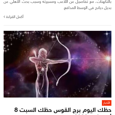
بالتكهنات، مع تفاصيل عن اللاعب ومسيرته وسبب بحث الأهلي عن
بديل ديانج في الوسط المدافع.
أكمل القراءة
الأخبار
حظك اليوم برج القوس حظك السبت 8