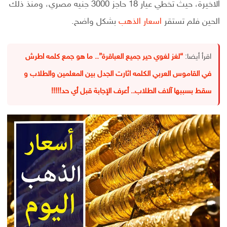
الاخيرة، حيث تخطي عيار 18 حاجز 3000 جنيه مصري، ومنذ ذلك
الحين فلم تستقر
اسعار الذهب
بشكل واضح.
اقرأ أيضا:
“لغز لغوي حير جميع العباقرة”.. ما هو جمع كلمه اطرش
في القاموس العربي الكلمه اثارت الجدل بين المعلمين والطلاب و
سقط بسببها آلاف الطلاب.. أعرف الإجابة قبل أي حد!!!!!