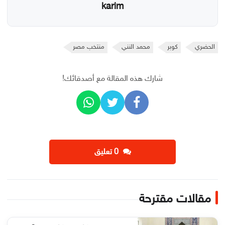
karim
الحضري
كوبر
محمد النني
منتخب مصر
شارك هذه المقالة مع أصدقائك!
‫0 تعليق
مقالات مقترحة