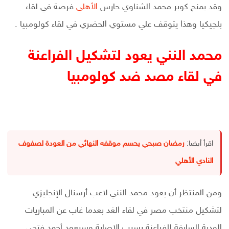
وقد يمنح كوبر محمد الشناوي حارس
الأهلي
فرصة في لقاء
بلجيكيا وهذا يتوقف علي مستوي الحضري في لقاء كولومبيا .
محمد النني يعود لتشكيل الفراعنة
في لقاء مصد ضد كولومبيا
اقرأ أيضا:
رمضان صبحي يحسم موقفه النهائي من العودة لصفوف
النادي الأهلي
ومن المنتظر أن يعود محمد النني لاعب أرسنال الإنجليزي
لتشكيل منتخب مصر في لقاء الغد بعدما غاب عن المباريات
الودية السابقة للفراعنة بسبب الإصابة وسيعود أحمد فتحي