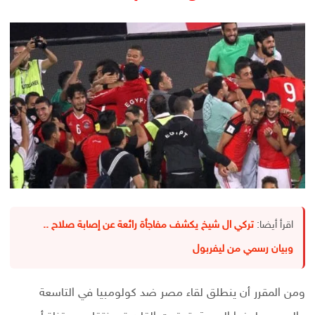
اقرأ أيضا:
تركي ال شيخ يكشف مفاجأة رائعة عن إصابة صلاح ..
وبيان رسمي من ليفربول
ومن المقرر أن ينطلق لقاء مصر ضد كولومبيا في التاسعة