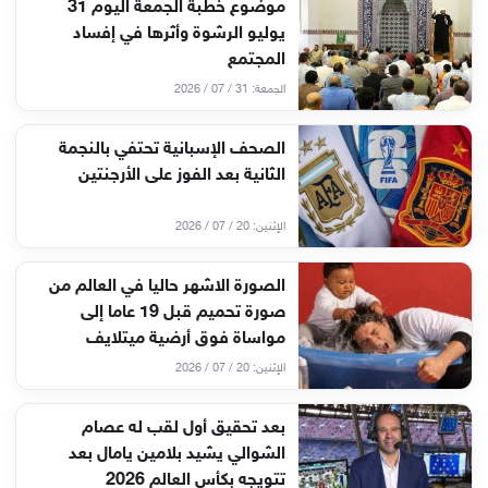
موضوع خطبة الجمعة اليوم 31
يوليو الرشوة وأثرها في إفساد
المجتمع
الجمعة: 31 / 07 / 2026
الصحف الإسبانية تحتفي بالنجمة
الثانية بعد الفوز على الأرجنتين
الإثنين: 20 / 07 / 2026
الصورة الاشهر حاليا في العالم من
صورة تحميم قبل 19 عاما إلى
مواساة فوق أرضية ميتلايف
الإثنين: 20 / 07 / 2026
بعد تحقيق أول لقب له عصام
الشوالي يشيد بلامين يامال بعد
تتويجه بكأس العالم 2026