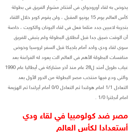
يخوض به لقاء أوروجواي في أفتتاح مشوار الفريق في بطولة
كأس العالم يوم 15 يونيو المقبل ، ولن يقوم كوبر خلال اللقاء
بتجربة لاعبين جدد مثلما فعل في لقاء اليونان والكويت ، خاصة
أن الوقت ضيق جدا قبل أنطلاق البطولة ولم يتبقي للفريق
سوي لقاء ودي واحد أمام بلجيكا قبل السفر لروسيا وخوض
منافسات البطولة الأهم في العالم الت يعود له الفراعنة بعد
غياب طويل أمتد ل28 عام منذ أخر مشاركة في أيطاليا عام 1990
والتي ودع فيها منتخب مصر البطولة من الدور الأول بعد
التعادل 1/1 امام هولندا ثم التعادل 0/0 أمام أيرلندا ثم الهزيمة
امام أنجلترا 1/0 .
مصر ضد كولومبيا في لقاء ودي
أستعدادا لكأس العالم