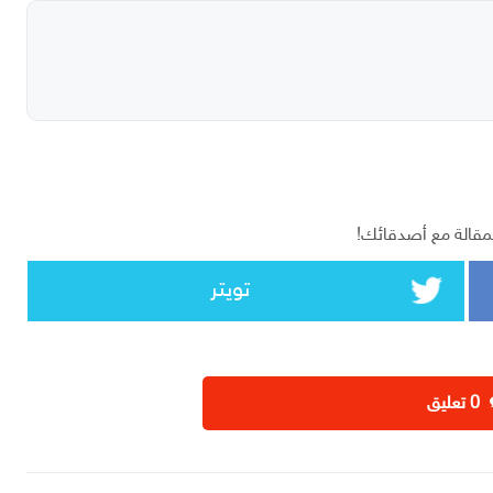
مقالة مع أصدقائك!
تويتر
‫0 تعليق