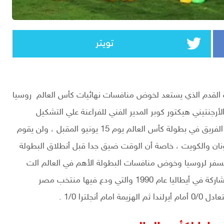
تويتر
ة القدم الذي يستعد لخوض منافسات نهائيات كأس العالم روسيا
لأرجنتيني هيكتور كوبر المدير الفني للفراعنة علي التشكيل
الرسمي الذس يخوض به لقاء أوروجواي في أفتتاح مشوار الفريق في بطولة كأس العالم يوم 15 يونيو المقبل ، ولن يقوم
ليونان والكويت ، خاصة أن الوقت ضيق جدا قبل أنطلاق البطولة
السفر لروسيا وخوض منافسات البطولة الأهم في العالم الت
يعود له الفراعنة بعد غياب طويل أمتد ل28 عام منذ أخر مشاركة في أيطاليا عام 1990 والتي ودع فيها منتخب مصر