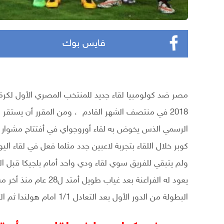
فايس بوك
مصر ضد كولومبيا لقاء جديد للمنتخب المصري الأول لكر
2018 في منتصف الشهر القادم ، ومن المقرر أن يستقر ا
كوبر خلال اللقاء بتجربة لاعبين جدد مثلما فعل في لقاء ا
ولم يتبقي للفريق سوي لقاء ودي واحد أمام بلجيكا قبل 
البطولة من الدور الأول بعد التعادل 1/1 امام هولندا ثم التعادل 0/0 أمام أيرلندا ثم الهزيمة امام أنجلترا 1/0 .