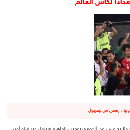
دادا لكأس العالم
وبيان رسمي من ليفربول
الربع مساء غدا الجمعة بتوقيت القاهرة وينتقل عبر قناة أون