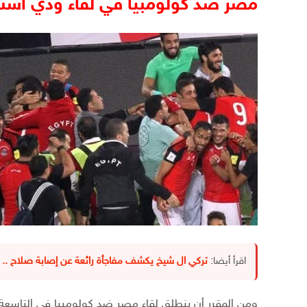
مصر ضد كولومبيا في لقاء ودي أستع
اقرأ أيضا:
تركي ال شيخ يكشف مفاجأة رائعة عن إصابة صلاح .. 
ومن المقرر أن ينطلق لقاء مصر ضد كولومبيا في التاسعة و