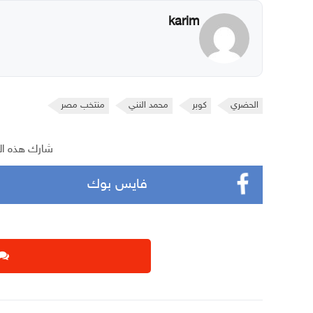
karim
الحضري
كوبر
محمد النني
منتخب مصر
شارك هذه ال
فايس بوك