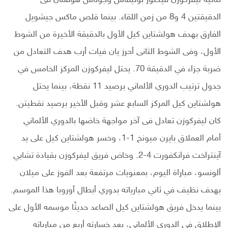
الدقيقتين 4 و8 من زمن اللقاء. بينما قلص ماكس جيشويل
الفارق بهدف هولشتاين كيل الأول بالدقيقة الأخيرة من الشوط
الأول، وفى الشوط الثانى أحرز يان فيات أرب هدف التعادل من
ضربة جزاء في الدقيقة 70. يحتل ليفركوزن المركز الخامس في
جدول ترتيب الدوري الألماني برصيد 11 نقطة، بينما يحتل
هولشتاين كيل المركز السابع عشر وقبل الأخير برصيد نقطيتن.
كان ليفركوزن تعادل فى آخر مواجهة خاضها بالدوري الألماني
أمام العملاق بايرن ميونخ 1-1، وخسر هولشتاين كيل على يد
آينتراخت فرانكفورت 4-2. وخاض فريق ليفركوزن بقيادة تشابي
ألونسو، مباراة اليوم، بمعنويات مرتفعة بعد الفوز على ميلان
بهدف نظيف في ثاني مبارياته بدوري أبطال أوروبا هذا الموسم.
بينما يدخل فريق هولشتاين كيل الصاعد حديثًا موسمه الأول على
الإطلاق في الدوري الألماني، بعد خسارته أربع من مبارياته