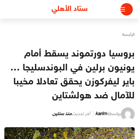
لتجاوز
ستاد الأهلي
لى
لمحتوى
الرئيسية
بروسيا دورتموند يسقط أمام
يونيون برلين في البوندسليجا …
باير ليفركوزن يحقق تعادلا مخيبا
للآمال ضد هولشتاين
بواسطة
karim
آخر تحديث
منذ سنتين