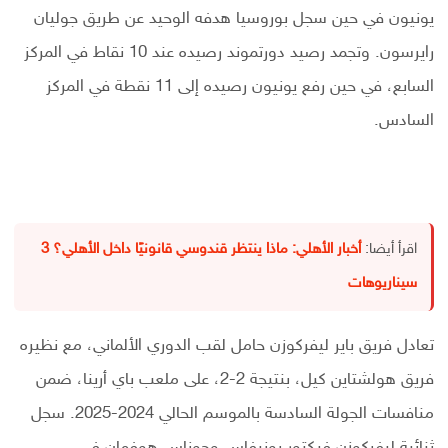
يونيون في حين سجل بوروسيا هدفه الوحيد عن طريق جوليان
رايرسون. وتجمد رصيد دورتموند رصيده عند 10 نقاط في المركز
السابع، في حين رفع يونيون رصيده إلى 11 نقطة في المركز
السادس.
اقرأ أيضا:
أخبار الأهلي: ماذا ينتظر قندوسي قانونيًا داخل الأهلي؟ 3
سيناريوهات
تعادل فريق باير ليفركوزن حامل لقب الدوري الألماني، مع نظيره
فريق هولشتاين كيل، بنتيجة 2-2، على ملعب باي أرينا، ضمن
منافسات الجولة السادسة بالموسم الحالي 2024-2025. سجل
ثنائية ليفركوزن فيكتور بونيفاس وجوناس هوفمان فى