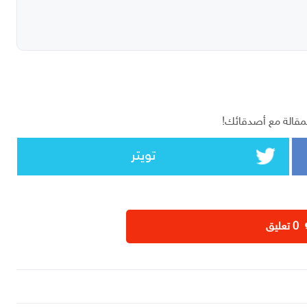
مقالة مع أصدقائك!
تويتر
‫0 تعليق