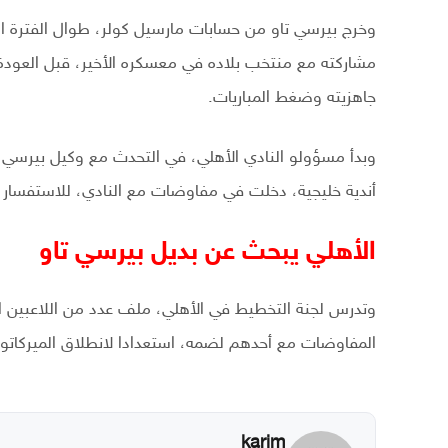
وخرج بيرسي تاو من حسابات مارسيل كولر، طوال الفترة ال
مشاركته مع منتخب بلاده في معسكره الأخير، قبل العودة م
جاهزيته وضغط المباريات.
وبدأ مسؤولو النادي الأهلي، في التحدث مع وكيل بيرسي
أندية خليجية، دخلت في مفاوضات مع النادي، للاستفسار
الأهلي يبحث عن بديل بيرسي تاو
وتدرس لجنة التخطيط في الأهلي، ملف عدد من اللاعبين ال
المفاوضات مع أحدهم لضمه، استعدادا لانطلاق الميركاتو الص
karim