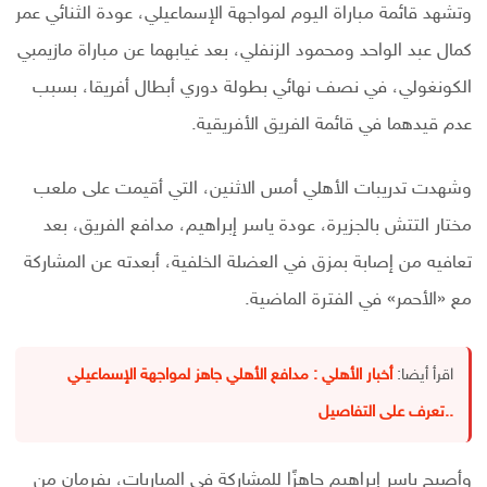
وتشهد قائمة مباراة اليوم لمواجهة الإسماعيلي، عودة الثنائي عمر
كمال عبد الواحد ومحمود الزنفلي، بعد غيابهما عن مباراة مازيمبي
الكونغولي، في نصف نهائي بطولة دوري أبطال أفريقا، بسبب
عدم قيدهما في قائمة الفريق الأفريقية.
وشهدت تدريبات الأهلي أمس الاثنين، التي أقيمت على ملعب
مختار التتش بالجزيرة، عودة ياسر إبراهيم، مدافع الفريق، بعد
تعافيه من إصابة بمزق في ‏العضلة الخلفية، أبعدته عن المشاركة
مع «الأحمر» في الفترة الماضية.‏
اقرأ أيضا:
أخبار الأهلي : مدافع الأهلي جاهز لمواجهة الإسماعيلي
..تعرف على التفاصيل
وأصبح ياسر إبراهيم جاهزًا للمشاركة في المباريات، بفرمان من