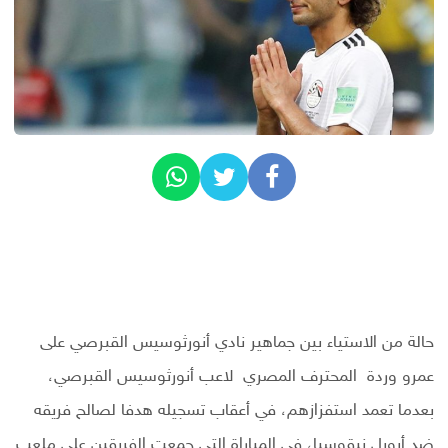
حالة من الاستياء بين جماهير نادي أنورثوسيس القبرصي على
عمرو وردة المحترف المصري لاعب أنورثوسيس القبرصي،
بعدما تعمد استفزازهم، في أعقاب تسجيله هدفا لصالح فريقه
ضد أبويل نيقوسيا، في المباراة التي جمعت الفريقين على ملعب