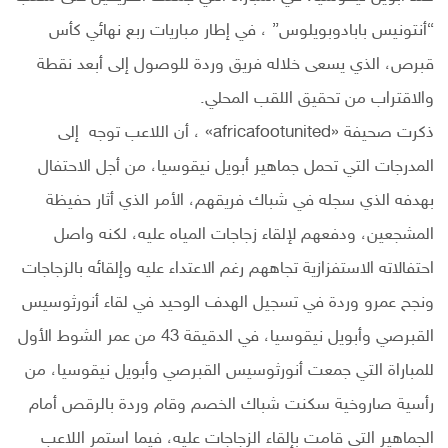
“أنتونيس بابادوبويلوس” ، في إطار مباريات ربع نهائي كأس
قبرص، الذي يسعى خلاله فريق وردة للوصول إلى أبعد نقطة
والاقتراب من تحقيق اللقب المحلي.
ذكرت صحيفة «africafootunited» ، أن اللاعب توجه إلى
المدرجات التي تحمل جماهير أبويل نيقوسيا، من أجل الاحتفال
بهدفه الذي سجله في شباك فريقهم، الأمر الذي أثار حفيظة
المشجعين، ودفعهم لإلقاء زجاجات المياه عليه، لكنه واصل
احتفالاته الاستفزازية تجاههم رغم الاعتداء عليه وإلقائه بالزجاجات
ونجح عمرو وردة في تسجيل الهدف الوحيد في لقاء أنورثوسيس
القبرصي وأبويل نيقوسيا، في الدقيقة 43 من عمر الشوط الأول
للمباراة التي جمعت أنورثوسيس القبرصي وأبويل نيقوسيا، من
رأسية صاروخية سكنت شباك الخصم وقام وردة بالرقص أمام
الجماهير التي قامت بإلقاء الزجاجات عليه، فيما استمر اللاعب