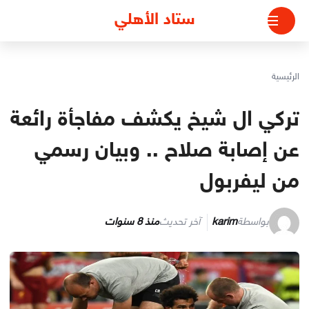
لتجاوز
ستاد الأهلي
لى
لمحتوى
الرئيسية
تركي ال شيخ يكشف مفاجأة رائعة
عن إصابة صلاح .. وبيان رسمي
من ليفربول
بواسطة
karim
آخر تحديث
منذ 8 سنوات