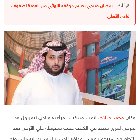
اقرأ أيضا:
رمضان صبحي يحسم موقفه النهائي من العودة لصفوف
النادي الأهلي
وكان
محمد صلاح،
لاعب منتخب الفراعنة ونادي ليفربول قد
تعرض لمزق شديد في الكتف عقب سقوطه علي الأرض بعد
إلتحام مع سيرجو راموس مدافع نادي ريال مدريد الإسباني وتم