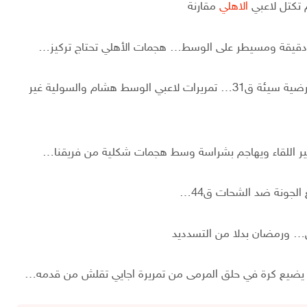
م تكتل لاعبي
الاهلي
مقارنة
وهحمة مرتدة سريعة ورمضان يتوغل ويفضل المراوغة وعرضية سيئة ق31… تمريرات لاعبي الوسط هشام والسولية غير
ر اللقاء ويهاجم بشراسة وسط هجمات شكلية من فريقنا…
الجونة ضد الشحات ق44…
… ورمضان بدلا من التسدديد
 يضيع كرة في حلق المرمى من تمريرة اجايي تقلش من قدمه…