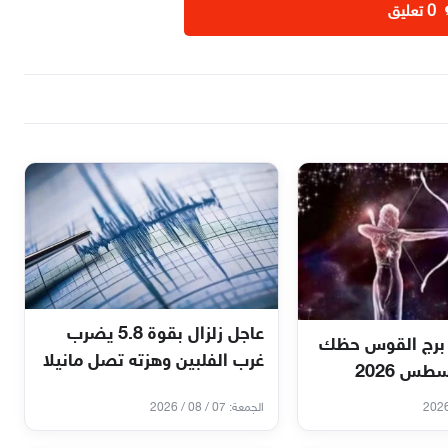
‫0 تعليق
عاجل زلزال بقوة 5.8 يضرب
برج القوس حظك
غرب الفلبين وهزته تصل مانيلا
الجمعة: 07 / 08 / 2026