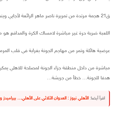
ق21 هجمة مرتدة من تمريرة ناصر ماهر الرائعة لأجايي وينفرد ويلحق المدافع وبسن الجزمة ويمسكها الحارس…
اللعبة ضربة حرة غير مباشرة لامساك الكرة والمدافع هو من 
عرضية هائلة وتمر من مهاجم الجونة بغرابة في قلب المر
مباشرة من داخل منطقة جزاء الجونة لمصلحة للاهلي يمكن
هدفا للجونة… خطأ من جريشة…
اقرأ أيضا:
الأهلي نيوز : العدوان الثلاثي على الأهلي… بيراميدز وا