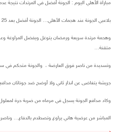
مباراة الأهلي اليوم : الجونة أفضل في المرتدات نتيجة عد
بلاعبي الجونة عند هجمات الأهلي… الجونة أفضل بعد 25 دقيقة ومسيطر على الوسط… هجمات الأهلي تحتاج تركيز…
متقنة…
وتسديدة من ناصر فوق العارضة ، والجونة متحكم في سي
جريشة يتغاضى عن انذار ثاني ولا أوضح ضد جوناثان مدافع 
وكاد مدافع الجونة يسجل في مرماه من ضربة حرة لمعلول
المباشر من عرضية هاني يراوغ وتصطدم بالدفاع… وناصر