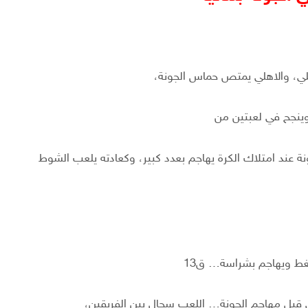
أهلي، والاهلي يمتص حماس الجونة،
وينجح في لعبتين من
 عند امتلاك الكرة يهاجم بعدد كبير، وكعادته يلعب الشوط
ضغط ويهاجم بشراسة… ق13
ي قبل مهاجم الجونة… اللعب سجال بين الفريقين،