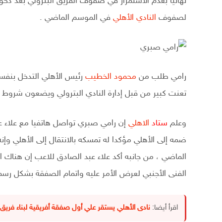
نهائيا بعدم الأستمرار في صفوف الفريق البترولي بعد دخول
لصفوف
النادي الأهلي
في الموسم الماضي .
رامي طلب من
محمود الخطيب
رئيس الأهلي التدخل بنفس
تعنت كبير من قبل إدارة النادي البترولي ويضعون شروط تعج
وعلم
ستاد
الاهلي
إن رامي صبري تواصل هاتفيا مع علاء ع
ضمه إلى الأهلي مؤكدا له تمسكه بالانتقال إلى الأهلي وإن
الماضي ، من جانبه أكد علاء عبد الصادق للاعب إن هناك ا
الفنى الأجنبي لعرض الأمر عليه واتمام الصفقة بشكل رسم
اقرأ أيضا:
نادى الأهلي يستقر علي أول صفقة أفريقية لبناء فريق ي