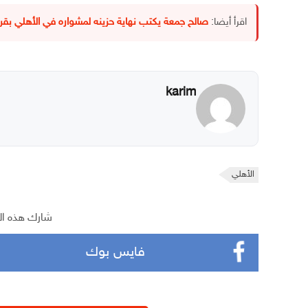
اقرأ أيضا:
صالح جمعة يكتب نهاية حزينه لمشواره في الأهلي ب
karim
الأهلي
شارك هذه ال
فايس بوك