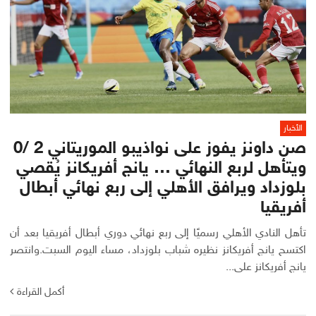
الأخبار
صن داونز يفوز على نواذيبو الموريتاني 2 /0
ويتأهل لربع النهائي … يانج أفريكانز يُقصي
بلوزداد ويرافق الأهلي إلى ربع نهائي أبطال
أفريقيا
تأهل النادي الأهلي رسميًا إلى ربع نهائي دوري أبطال أفريقيا بعد أن
اكتسح يانج أفريكانز نظيره شباب بلوزداد، مساء اليوم السبت.وانتصر
يانج أفريكانز على...
أكمل القراءة