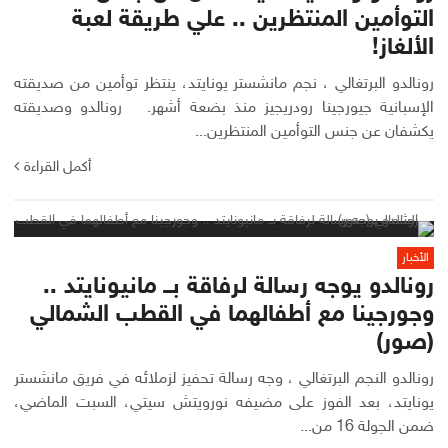
التوأمين المنتظرين .. علي طريقة لعبة
الألغاز!
رونالدو البرتغالي ، نجم مانشستر يونايتد، ينتظر توأمين من صديقته
الإسبانية جيورجينا رودريجيز منذ بضعة أشهر. رونالدو وصديقته
يكشفان عن جنس التوأمين المنتظرين...
أكمل القراءة
الأخبار
رونالدو يوجه رسالة لرفاقة بــ مانيونايتد ..
وجورجينا مع أطفالهما في القطب الشمالي
(صور)
رونالدو النجم البرتغالي ، وجه رسالة تحفيز لزملائه في فريق مانشستر
يونايتد، بعد الفوز على مضيفه نورويتش سيتي، السبت الماضي،
ضمن الجولة 16 من...