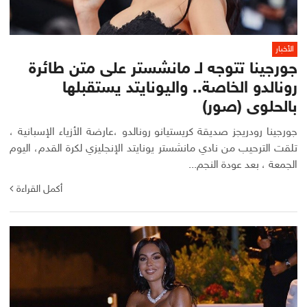
الأخبار
جورجينا تتوجه لـ مانشستر على متن طائرة
رونالدو الخاصة.. واليونايتد يستقبلها
بالحلوى (صور)
جورجينا رودريجز صديقة كريستيانو رونالدو ،عارضة الأزياء الإسبانية ،
تلقت الترحيب من نادي مانشستر يونايتد الإنجليزي لكرة القدم، اليوم
الجمعة ، بعد عودة النجم...
أكمل القراءة