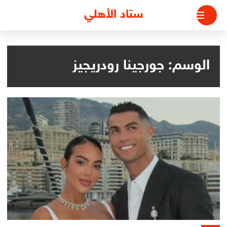
لتجاوز
ستاد الأهلي
لى
لمحتوى
الوسم:
جورجينا رودريجيز