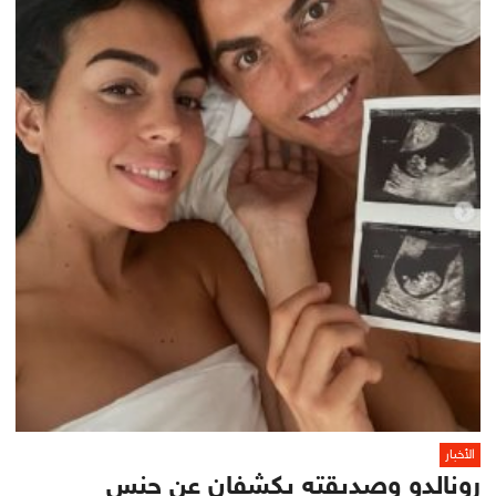
الأخبار
رونالدو وصديقته يكشفان عن جنس